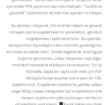
gelmektedir. Bunun yanı sıra Opera Tarayıcısı kendi
içerisinde VPN yazılımını barındırmaktadır. “Gizlilik ve
güvenlik” bölümünün altında Site ayarları’nı tıklayın.
Bu adımları izleyerek, Chrome’da reklam ve güvenli
olmayan içerik engellemelerini yönetebilir, gereksiz
engellemeleri kaldırabilirsiniz. Bu işlemler,
deneyiminizi kişiselleştirirken internet güvenliğinizi
korumanıza olanak tanır. Sitede bağlantılar aracılığıyla
özgürce gezinemez, video izleyemez veya diğer
interaktif nesnelerle etkileşim kuramazsınız. En iyi
ihtimalle, başka bir sayfa indirmek için PDF
dönüştürücüye koymak üzere yeni bir URL
bulabilirsiniz. Engellenen sitelere bu şekilde
vulkan
vegas https://www.indigonails.hu/
erişebilseniz bile
tarayıcı uzantısının yalnızca tarayıcı verilerini
şifrelediğini unutmayın.
Kişilik haklarının ihlali