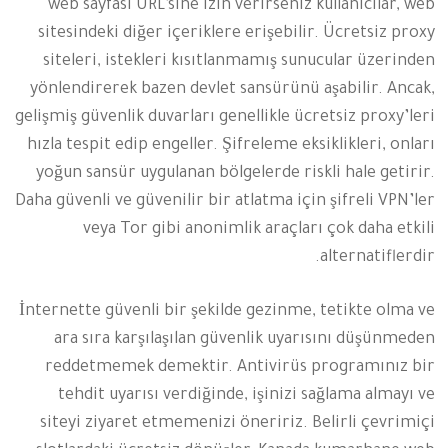
web sayfası URL’sine izin verirseniz kullanıcılar, web
sitesindeki diğer içeriklere erişebilir. Ücretsiz proxy
siteleri, istekleri kısıtlanmamış sunucular üzerinden
yönlendirerek bazen devlet sansürünü aşabilir. Ancak,
gelişmiş güvenlik duvarları genellikle ücretsiz proxy’leri
hızla tespit edip engeller. Şifreleme eksiklikleri, onları
yoğun sansür uygulanan bölgelerde riskli hale getirir.
Daha güvenli ve güvenilir bir atlatma için şifreli VPN’ler
veya Tor gibi anonimlik araçları çok daha etkili
alternatiflerdir.
İnternette güvenli bir şekilde gezinme, tetikte olma ve
ara sıra karşılaşılan güvenlik uyarısını düşünmeden
reddetmemek demektir. Antivirüs programınız bir
tehdit uyarısı verdiğinde, işinizi sağlama almayı ve
siteyi ziyaret etmemenizi öneririz. Belirli çevrimiçi