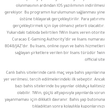
olunmasının ardından IOS yazılımının indirilmesi
gerekiyor. Bu programın kurulumunun sağlanması yine
üstüne tıklayarak gerçekleştirilir. Para yatırımı
gerçekleştirmek için üye olmanız yeterli olacaktır.
Yukarıdaki tabloda belirtilen 1Win lisans veren otorite
Curacao E-Gaming Authority’dir ve lisans numarası
8048/JAZ’dır. Bu lisans, online oyun ve bahis hizmetleri
sağlayan şirketlere verilen bir lisans türüdür
1win
.
official site
Canlı bahis sitelerinde canlı maç veya bahis yayınlarına
yer verilmesi, tercih edilmelerindeki ilk sebeptir. Ancak
bazı bahis sitelerinde bu yayınlar oldukça kalitesiz
olabilir. 1Win, güçlü altyapısıyla yayınlarda sorun
yaşanmaması için dikkatli davranır. Bahis yap butonuna
tıkladıktan sonra kolaylıkla kuponlarınızı