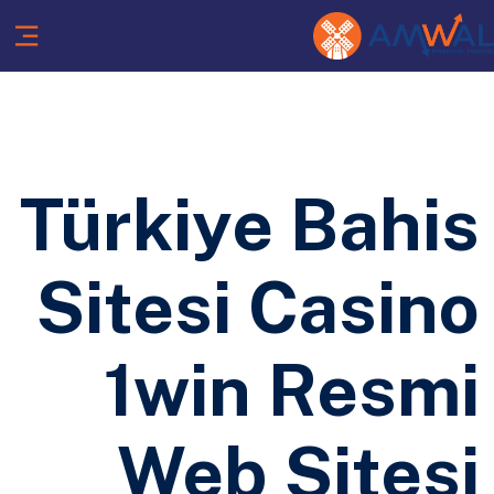
Türkiye Bahis
Sitesi Casino
1win Resmi
Web Sitesi