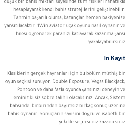
düşük bir bahis miktarı sayesinde tüm riskleri rahatlıkla
hesaplayarak kendi bahis stratejilerini geliştirebilir.
Tahmin başarılı olursa, kazançlar hemen bakiyenize
yansıtılacaktır. 1Win aviator uçak oyunu nasıl oynanır ve
hilesi öğrenerek paranızı katlayarak kazanma şansı
yakalayabilirsiniz!
In Kayıt
Klasiklerin gerçek hayranları için bu bölüm müthiş bir
oyun seçkisi sunuyor. Double Exposure, Vegas Blackjack,
Pontoon ve daha fazla oyunda şansınızı deneyin ve
eminiz ki siz sobre talihli olacaksınız. Ancak, Sistem
bahsinde, birbirinden bağımsız birkaç sonuç üzerine
bahis oynanır. Sonuçların sayısını doğru ve isabetli bir
şekilde seçerseniz kazanırsınız.