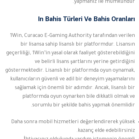
yapmanız ile mümkündür.
In Bahis Türleri Ve Bahis Oranları
1Win, Curacao E-Gaming Authority tarafından verilen
bir lisansa sahip lisanslı bir platformdur. Lisansın
geçerliliği, 1Win’in yasal olarak faaliyet gösterebildiğini
ve belirli lisans şartlarını yerine getirdiğini
göstermektedir. Lisanslı bir platformda oyun oynamak,
kullanıcıların güvenli ve adil bir deneyim yaşamalarını
sağlamak için önemli bir adımdır. Ancak, lisanslı bir
platformda oyun oynarken bile dikkatli olmak ve
sorumlu bir şekilde bahis yapmak önemlidir.
Daha sonra mobil hizmetleri değerlendirerek yüksek
kazanç elde edebilirsiniz.