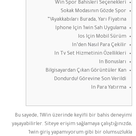
Win Spor Bahisleri Seçenekleri
Sokak Modasının Gözde Spor
Ayakkabıları Burada, Yarı Fiyatına!”
Iphone Için 1win Sah Uygulama
Ios Için Mobil Sürüm
In’den Nasıl Para Çekilir
In Tv Set Hizmetinin Özellikleri
In Bonusları
Bilgisayardan Çıkan Görüntüler Kan
Dondurdu! Görevine Son Verildi
In Para Yatırma
Bu sayede, 1Win üzerinde keyifli bir bahis deneyimi
yaşayabilirler. Siteye erişim sağlamaya çalıştığınızda,
1win giriş yapamıyorum gibi bir olumsuzlukla