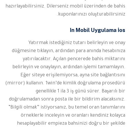
hazırlayabilirsiniz. Dilerseniz mobil üzerinden de bahis
kuponlarınızı oluşturabilirsiniz.
In Mobil Uygulama İos
Yatırmak istediğiniz tutarı belirleyin ve onay
düğmesine tıklayın, ardından para anında hesabınıza
yatırılacaktır. Açılan pencerede bahis miktarını
belirleyin ve onaylayın, ardından işlemi tamamlayın.
Eğer siteye erişilemiyorsa, ayna site bağlantısını
(mirror) kullanın. 1win’de kimlik doğrulama prosedürü
genellikle 1 ila 3 iş günü sürer. Başarılı bir
doğrulamadan sonra posta ile bir bildirim alacaksınız.
“Bilgili olmak” istiyorsanız, bu temel oran tanımlarını
örneklerle inceleyin ve oranları kendiniz kolayca
hesaplayabilir empieza bahsinizi doğru bir şekilde