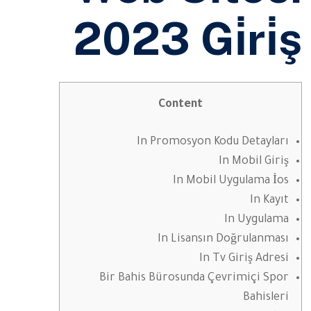
2023 Gi̇ri̇ş
Content
In Promosyon Kodu Detayları
In Mobil Giriş
In Mobil Uygulama İos
In Kayıt
In Uygulama
In Lisansın Doğrulanması
In Tv Giriş Adresi
Bir Bahis Bürosunda Çevrimiçi Spor
Bahisleri