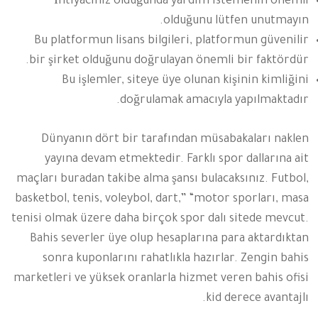
İhtiyacınız olduğunda yardım istemenin önemli
olduğunu lütfen unutmayın.
Bu platformun lisans bilgileri, platformun güvenilir
bir şirket olduğunu doğrulayan önemli bir faktördür.
Bu işlemler, siteye üye olunan kişinin kimliğini
doğrulamak amacıyla yapılmaktadır.
Dünyanın dört bir tarafından müsabakaları naklen
yayına devam etmektedir. Farklı spor dallarına ait
maçları buradan takibe alma şansı bulacaksınız. Futbol,
basketbol, tenis, voleybol, dart,” “motor sporları, masa
tenisi olmak üzere daha birçok spor dalı sitede mevcut.
Bahis severler üye olup hesaplarına para aktardıktan
sonra kuponlarını rahatlıkla hazırlar. Zengin bahis
marketleri ve yüksek oranlarla hizmet veren bahis ofisi
kid derece avantajlı.