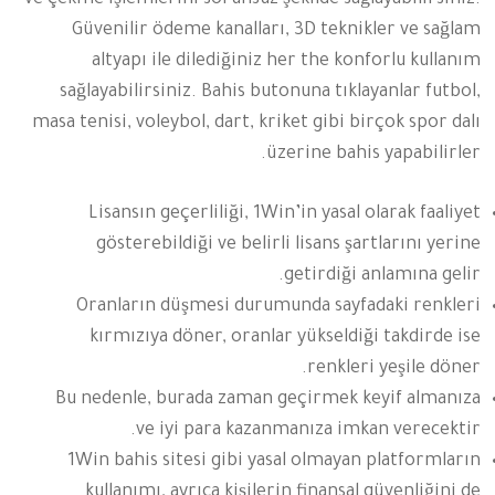
Güvenilir ödeme kanalları, 3D teknikler ve sağlam
altyapı ile dilediğiniz her the konforlu kullanım
sağlayabilirsiniz. Bahis butonuna tıklayanlar futbol,
masa tenisi, voleybol, dart, kriket gibi birçok spor dalı
üzerine bahis yapabilirler.
Lisansın geçerliliği, 1Win’in yasal olarak faaliyet
gösterebildiği ve belirli lisans şartlarını yerine
getirdiği anlamına gelir.
Oranların düşmesi durumunda sayfadaki renkleri
kırmızıya döner, oranlar yükseldiği takdirde ise
renkleri yeşile döner.
Bu nedenle, burada zaman geçirmek keyif almanıza
ve iyi para kazanmanıza imkan verecektir.
1Win bahis sitesi gibi yasal olmayan platformların
kullanımı, ayrıca kişilerin finansal güvenliğini de