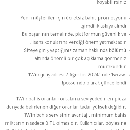
koyabilirsiniz.
Yeni müşteriler için ücretsiz bahis promosyonu
şimdilik askıya alındı.
Bu başarının temelinde, platformun güvenlik ve
lisans konularına verdiği önem yatmaktadır.
Siteye giriş yaptığınız zaman hakkında bölümü
altında önemli bir çok açıklama görmeniz
mümkündür.
1Win giriş adresi 7 Ağustos 2024’inde 1wraw.
possuindo olarak güncellendi!
1Win bahis oranları ortalama seviyededir empieza
dünyada belirlenen diğer oranlar kadar yüksek değildir.
1Win bahis servisinin avantajı, minimum bahis
miktarının sadece 3 TL olmasıdır. Kullanıcılar, böylesine